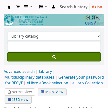
Search history
Clear
Biblioteca de Geografía y Turismo
Advanced search
Library
Multidisciplinary databases
|
Generate your password
for BECyT
|
eLibro eBook selection
|
eLibro Collection
Normal view
MARC view
ISBD view