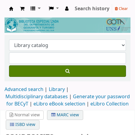
Search history
Clear
Biblioteca de Geografía y Turismo
Advanced search
Library
Multidisciplinary databases
|
Generate your password
for BECyT
|
eLibro eBook selection
|
eLibro Collection
Normal view
MARC view
ISBD view