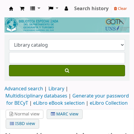
Search history
Clear
Biblioteca de Geografía y Turismo
Advanced search
Library
Multidisciplinary databases
|
Generate your password
for BECyT
|
eLibro eBook selection
|
eLibro Collection
Normal view
MARC view
ISBD view