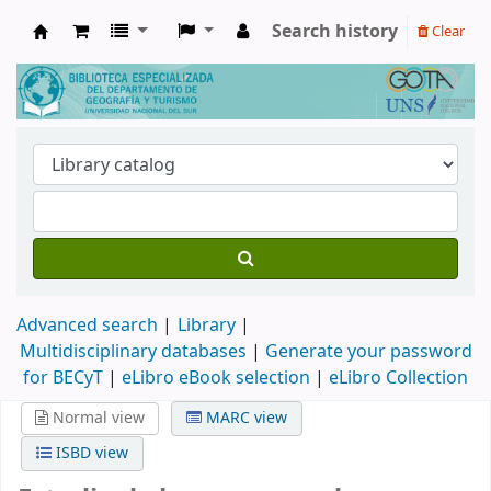
Search history
Clear
Biblioteca de Geografía y Turismo
Advanced search
Library
Multidisciplinary databases
|
Generate your password
for BECyT
|
eLibro eBook selection
|
eLibro Collection
Normal view
MARC view
ISBD view