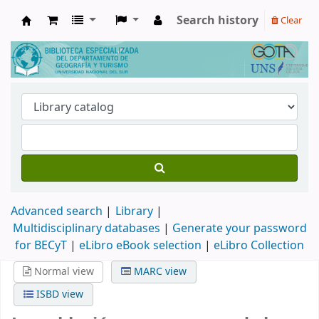
Search history
Clear
Biblioteca de Geografía y Turismo
Advanced search
Library
Multidisciplinary databases
|
Generate your password
for BECyT
|
eLibro eBook selection
|
eLibro Collection
Normal view
MARC view
ISBD view