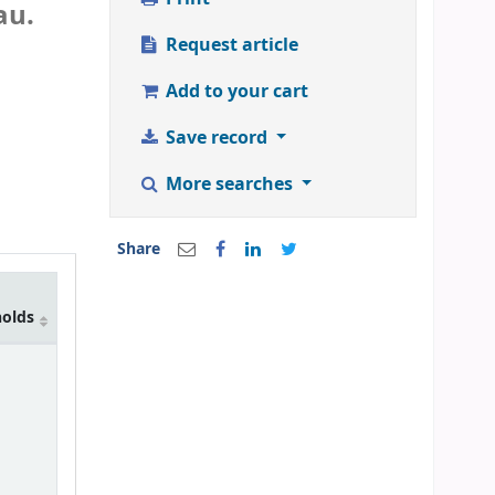
au.
Request article
Add to your cart
Save record
More searches
Share
holds