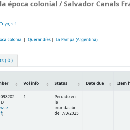
la época colonial /
Salvador Canals Fr
 Cuyo,
s.f.
oca colonial
Querandíes
La Pampa (Argentina)
 ( 0 )
mber
Vol info
Status
Date due
Item 
.098202
1
Perdido en
 D
la
owse
inundación
(Opens below)
lf
)
del 7/3/2025