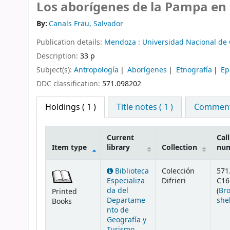
Los aborígenes de la Pampa en 
By:
Canals Frau, Salvador
Publication details:
Mendoza :
Universidad Nacional de
Description:
33 p
Subject(s):
Antropología
Aborígenes
Etnografía
Ep
DDC classification:
571.098202
Holdings
( 1 )
Title notes ( 1 )
Comments
Current
Call
Item type
library
Collection
nu
Holdings
Biblioteca
Colección
571
Especializa
Difrieri
C16
da del
(
Br
Printed
Departame
she
Books
nto de
Geografía y
Turismo