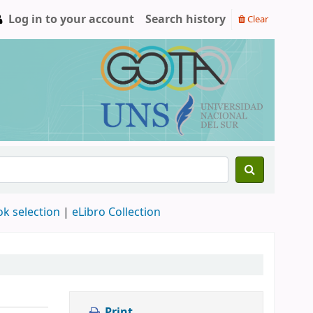
Log in to your account
Search history
Clear
ok selection
|
eLibro Collection
Print