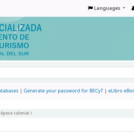
Languages
databases
|
Generate your password for BECyT
|
eLibro eBo
época colonial /