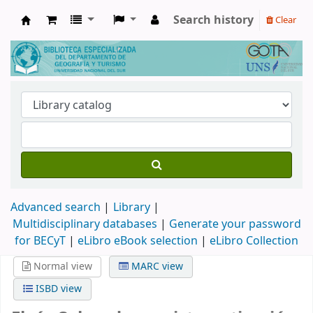
Search history
Clear
Biblioteca de Geografía y Turismo
Advanced search
Library
Multidisciplinary databases
|
Generate your password
for BECyT
|
eLibro eBook selection
|
eLibro Collection
Normal view
MARC view
ISBD view