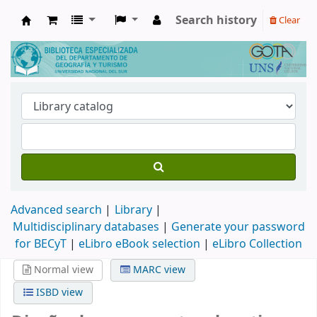
Search history
Clear
Biblioteca de Geografía y Turismo
Advanced search
Library
Multidisciplinary databases
|
Generate your password
for BECyT
|
eLibro eBook selection
|
eLibro Collection
Normal view
MARC view
ISBD view