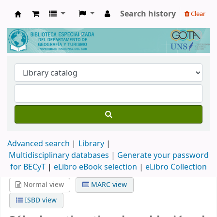
Search history
Clear
Biblioteca de Geografía y Turismo
Advanced search
Library
Multidisciplinary databases
|
Generate your password
for BECyT
|
eLibro eBook selection
|
eLibro Collection
Normal view
MARC view
ISBD view