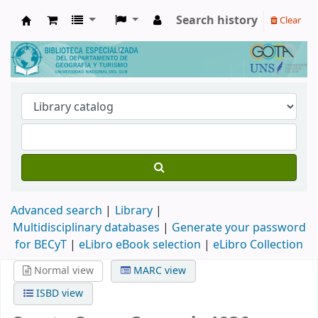
Search history
Clear
Biblioteca de Geografía y Turismo
Advanced search
Library
Multidisciplinary databases
|
Generate your password
for BECyT
|
eLibro eBook selection
|
eLibro Collection
Normal view
MARC view
ISBD view