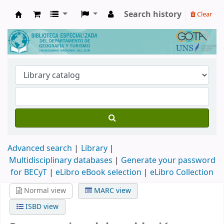
Search history
Clear
Biblioteca de Geografía y Turismo
Advanced search
Library
Multidisciplinary databases
|
Generate your password
for BECyT
|
eLibro eBook selection
|
eLibro Collection
Normal view
MARC view
ISBD view