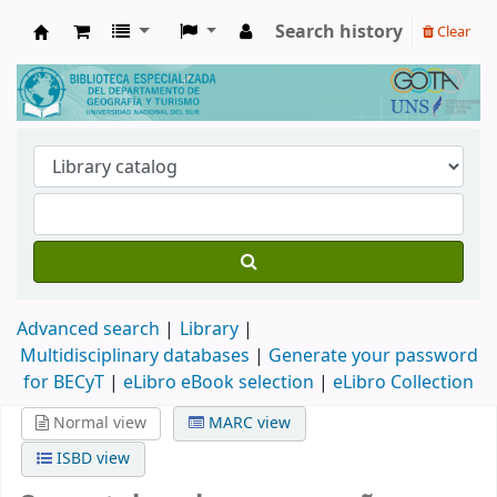
Search history
Clear
Biblioteca de Geografía y Turismo
Advanced search
Library
Multidisciplinary databases
|
Generate your password
for BECyT
|
eLibro eBook selection
|
eLibro Collection
Normal view
MARC view
ISBD view