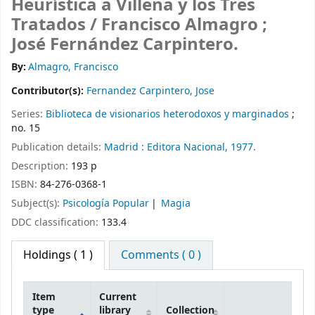
Heurística a Villena y los Tres
Tratados /
Francisco Almagro ;
José Fernández Carpintero.
By:
Almagro, Francisco
Contributor(s):
Fernandez Carpintero, Jose
Series:
Biblioteca de visionarios heterodoxos y marginados
;
no. 15
Publication details:
Madrid :
Editora Nacional,
1977.
Description:
193 p
ISBN:
84-276-0368-1
Subject(s):
Psicología Popular
Magia
DDC classification:
133.4
Holdings
( 1 )
Comments ( 0 )
Item
Current
type
library
Collection