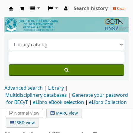
Search history
Clear
Biblioteca de Geografía y Turismo
Advanced search
Library
Multidisciplinary databases
|
Generate your password
for BECyT
|
eLibro eBook selection
|
eLibro Collection
Normal view
MARC view
ISBD view