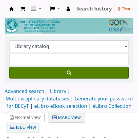
Search history
Clear
Biblioteca de Geografía y Turismo
Advanced search
Library
Multidisciplinary databases
|
Generate your password
for BECyT
|
eLibro eBook selection
|
eLibro Collection
Normal view
MARC view
ISBD view