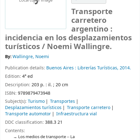
Local cover image
Transporte
carretero
argentino :
incidencia en los desplazamientos
turísticos /
Noemi Wallingre.
By:
Wallingre, Noemi
Publication details:
Buenos Aires :
Librerías Turísticas,
2014.
Edition:
4ª ed
Description:
203 p. : il. ; 20 cm
ISBN:
9789879473948
Subject(s):
Turismo
Transportes
Desplazamientos turísticos
Transporte carretero
Transporte automotor
Infraestructura vial
DDC classification:
388.3 21
Contents:
Los medios de transporte -- La