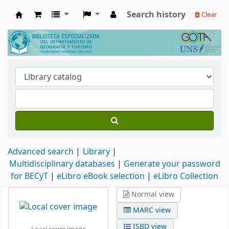
Search history
Clear
Biblioteca de Geografía y Turismo
Advanced search
Library
Multidisciplinary databases
|
Generate your password
for BECyT
|
eLibro eBook selection
|
eLibro Collection
Normal view
MARC view
ISBD view