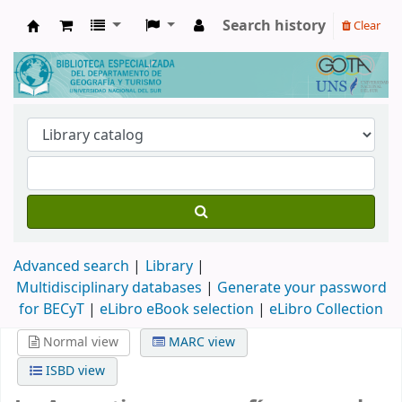
Search history
Clear
Biblioteca de Geografía y Turismo
Advanced search
Library
Multidisciplinary databases
|
Generate your password
for BECyT
|
eLibro eBook selection
|
eLibro Collection
Normal view
MARC view
ISBD view