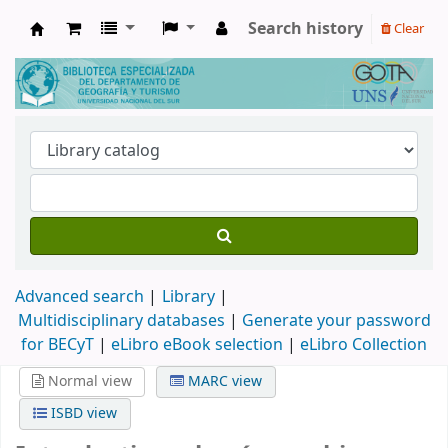
Search history
Clear
Biblioteca de Geografía y Turismo
Advanced search
Library
Multidisciplinary databases
|
Generate your password
for BECyT
|
eLibro eBook selection
|
eLibro Collection
Normal view
MARC view
ISBD view