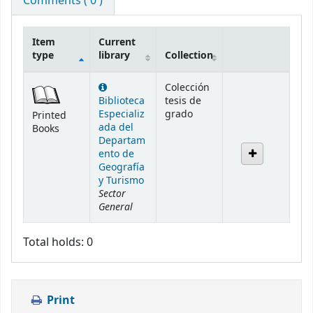
Comments ( 0 )
Item
Current
type
library
Collection
Holdings
Colección
Biblioteca
tesis de
Especializ
grado
Printed
ada del
Books
Departam
ento de
Geografía
y Turismo
Sector
General
Total holds: 0
Print