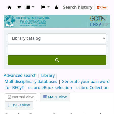
Search history
Clear
Biblioteca de Geografía y Turismo
Advanced search
Library
Multidisciplinary databases
|
Generate your password
for BECyT
|
eLibro eBook selection
|
eLibro Collection
Normal view
MARC view
ISBD view