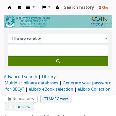
Search history
Clear
Biblioteca de Geografía y Turismo
Advanced search
Library
Multidisciplinary databases
|
Generate your password
for BECyT
|
eLibro eBook selection
|
eLibro Collection
Normal view
MARC view
ISBD view