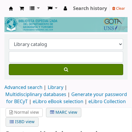
Search history
Clear
Biblioteca de Geografía y Turismo
Advanced search
Library
Multidisciplinary databases
|
Generate your password
for BECyT
|
eLibro eBook selection
|
eLibro Collection
Normal view
MARC view
ISBD view