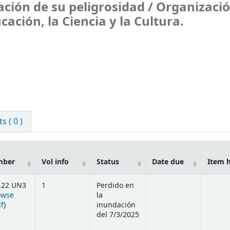
ción de su peligrosidad /
Organizació
ación, la Ciencia y la Cultura.
 ( 0 )
mber
Vol info
Status
Date due
Item 
.22 UN3
1
Perdido en
owse
la
(Opens below)
lf
)
inundación
del 7/3/2025