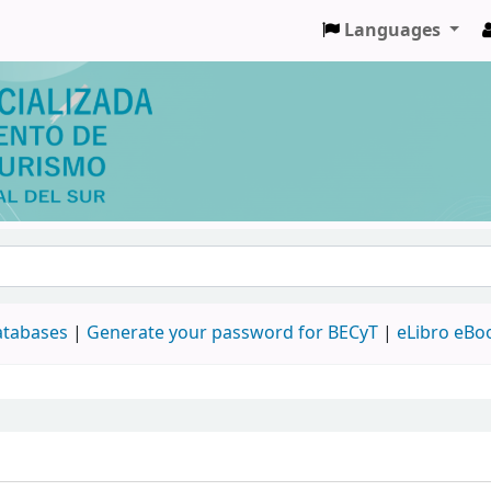
Languages
databases
|
Generate your password for BECyT
|
eLibro eBo