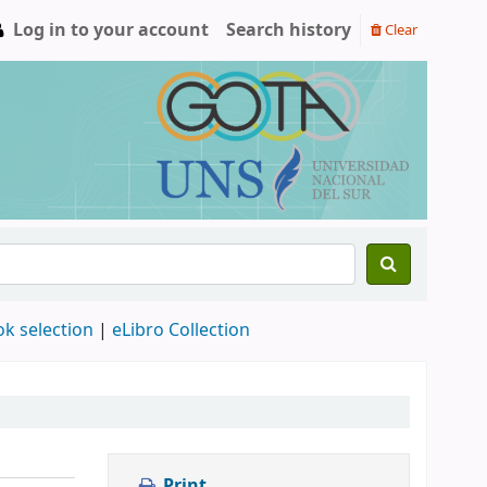
Log in to your account
Search history
Clear
ok selection
|
eLibro Collection
Print