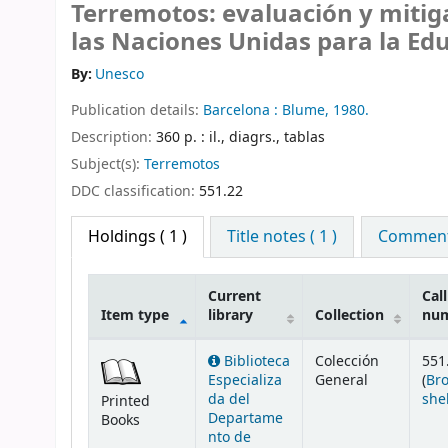
Terremotos: evaluación y mitiga
las Naciones Unidas para la Educ
By:
Unesco
Publication details:
Barcelona :
Blume,
1980.
Description:
360 p. : il., diagrs., tablas
Subject(s):
Terremotos
DDC classification:
551.22
Holdings
( 1 )
Title notes ( 1 )
Comments
Current
Call
Item type
library
Collection
nu
Holdings
Biblioteca
Colección
551
Especializa
General
(
Br
da del
she
Printed
Departame
Books
nto de