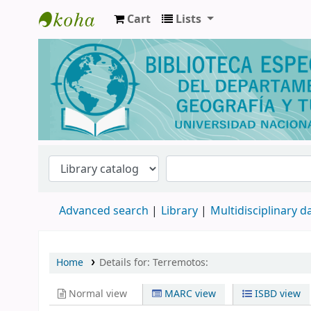
Cart
Lists
Biblioteca de Geografía y Turismo
Advanced search
Library
Multidisciplinary 
Home
Details for:
Terremotos:
Normal view
MARC view
ISBD view