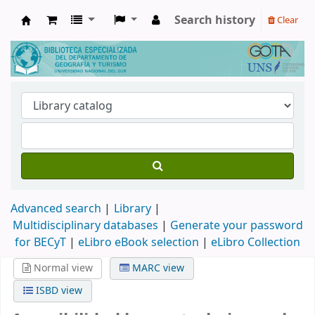
Search history
Clear
Biblioteca de Geografía y Turismo
Advanced search
Library
Multidisciplinary databases
|
Generate your password
for BECyT
|
eLibro eBook selection
|
eLibro Collection
Normal view
MARC view
ISBD view