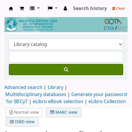
Search history
Clear
Biblioteca de Geografía y Turismo
Advanced search
Library
Multidisciplinary databases
|
Generate your password
for BECyT
|
eLibro eBook selection
|
eLibro Collection
Normal view
MARC view
ISBD view