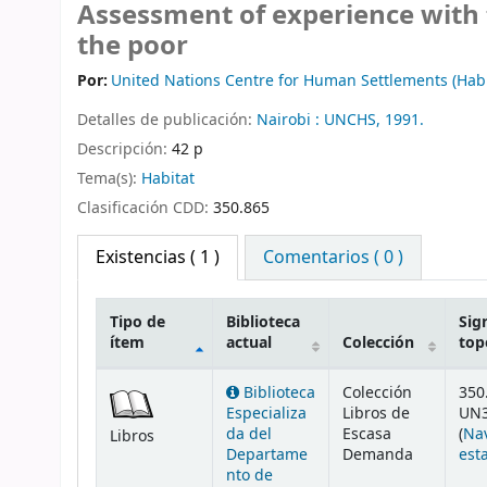
Assessment of experience with t
the poor
Por:
United Nations Centre for Human Settlements (Habi
Detalles de publicación:
Nairobi :
UNCHS,
1991.
Descripción:
42 p
Tema(s):
Habitat
Clasificación CDD:
350.865
Existencias
( 1 )
Comentarios ( 0 )
Tipo de
Biblioteca
Sig
ítem
actual
Colección
top
Existencias
Biblioteca
Colección
350
Especializa
Libros de
UN3
da del
Escasa
(
Na
Libros
Departame
Demanda
est
nto de