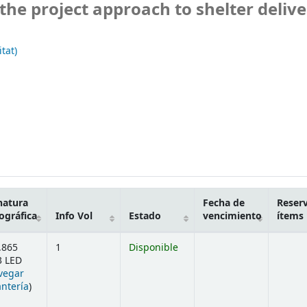
he project approach to shelter delive
tat)
natura
Fecha de
Reser
ográfica
Info Vol
Estado
vencimiento
ítems
.865
1
Disponible
 LED
vegar
(Abre debajo)
antería
)