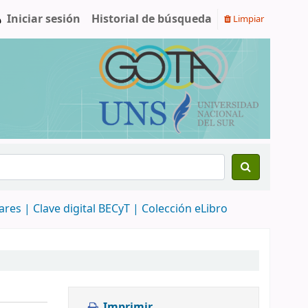
Iniciar sesión
Historial de búsqueda
Limpiar
nares |
Clave digital BECyT |
Colección eLibro
Imprimir