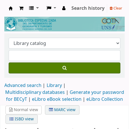
Search history
Clear
Biblioteca de Geografía y Turismo
Advanced search
Library
Multidisciplinary databases
|
Generate your password
for BECyT
|
eLibro eBook selection
|
eLibro Collection
Normal view
MARC view
ISBD view