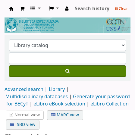
Search history
Clear
Biblioteca de Geografía y Turismo
Advanced search
Library
Multidisciplinary databases
|
Generate your password
for BECyT
|
eLibro eBook selection
|
eLibro Collection
Normal view
MARC view
ISBD view