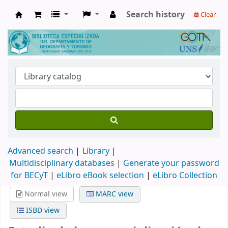
Search history
Clear
Biblioteca de Geografía y Turismo
Advanced search
Library
Multidisciplinary databases
|
Generate your password
for BECyT
|
eLibro eBook selection
|
eLibro Collection
Normal view
MARC view
ISBD view