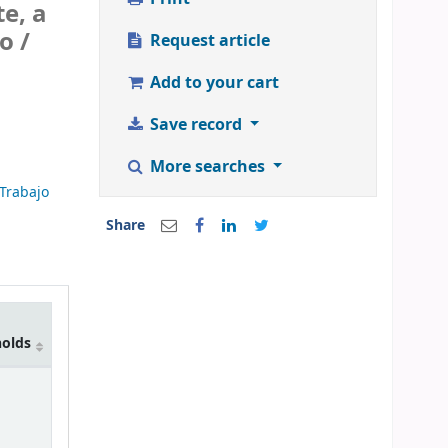
te, a
o /
Request article
Add to your cart
Save record
More searches
Trabajo
Share
holds