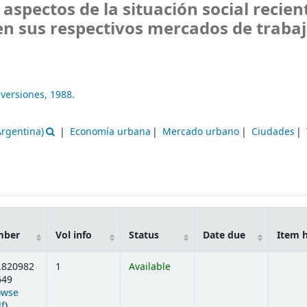
aspectos de la situación social recien
en sus respectivos mercados de trabaj
nversiones,
1988.
Argentina)
Economía urbana
Mercado urbano
Ciudades
mber
Vol info
Status
Date due
Item 
.820982
1
Available
649
owse
(Opens below)
lf
)