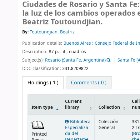
Ciudades de Rosario y Santa Fe: 
la luz de los cambios operados 
Beatriz Toutoundjian.
By:
Toutoundjian, Beatriz
Publication details:
Buenos Aires :
Consejo Federal de I
Description:
87 p. : il., cuadros
Subject(s):
Rosario (Santa Fe, Argentina)
Santa Fe (
DDC classification:
331.8209822
Holdings
( 1 )
Comments ( 0 )
Current
Call
Item type
library
Collection
nu
Holdings
Biblioteca
Colección
331
Especializa
General
2 T
da del
(
Br
Printed
Departame
she