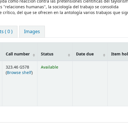
ida como reacción contra las pretensiones científicas del taylorism
s "relaciones humanas", la sociología del trabajo se consolida
rítico, del que se ofrecen en la antología varios trabajos que sig
 ( 0 )
Images
Call number
Status
Date due
Item ho
323.46 G578
Available
(Opens below)
(
Browse shelf
)