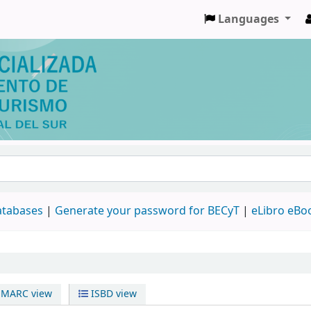
Languages
databases
|
Generate your password for BECyT
|
eLibro eBo
MARC view
ISBD view