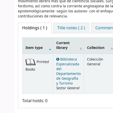
movimiento obrero más que de científicos sociales. Surg
fordismo, así como contra la corriente anglosajona de la
epistemológicamente -según los autores- con el enfoque c
contribuciones de relevancia.
Holdings
( 1 )
Title notes ( 2 )
Comments
Current
Item type
library
Collection
Holdings
Biblioteca
Colección
Printed
Especializada
General
del
Books
Departamento
de Geografía
y Turismo
Sector General
Total holds: 0