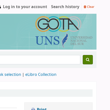
Log in to your account
Search history
Clear
ok selection
|
eLibro Collection
Print