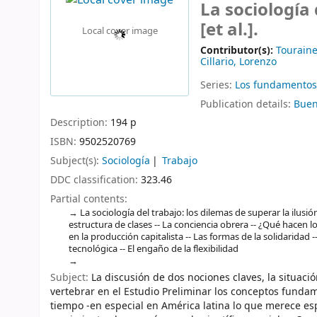
La sociología 
[et al.].
Local cover image
Contributor(s):
Touraine
Cillario, Lorenzo
Series:
Los fundamentos 
Publication details:
Buen
Description:
194 p
ISBN:
9502520769
Subject(s):
Sociología
Trabajo
DDC classification:
323.46
Partial contents:
La sociología del trabajo: los dilemas de superar la ilusión
estructura de clases -- La conciencia obrera -- ¿Qué hacen l
en la producción capitalista -- Las formas de la solidaridad 
tecnológica -- El engaño de la flexibilidad
Subject:
La discusión de dos nociones claves, la situaci
vertebrar en el Estudio Preliminar los conceptos funda
tiempo -en especial en América latina lo que merece es