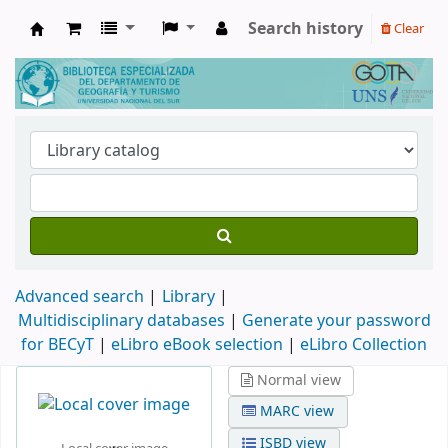
Search history
Clear
Biblioteca de Geografía y Turismo
Advanced search
Library
Multidisciplinary databases
|
Generate your password
for BECyT
|
eLibro eBook selection
|
eLibro Collection
Normal view
MARC view
ISBD view