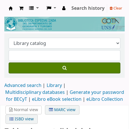
Search history
Clear
Biblioteca de Geografía y Turismo
Advanced search
Library
Multidisciplinary databases
|
Generate your password
for BECyT
|
eLibro eBook selection
|
eLibro Collection
Normal view
MARC view
ISBD view