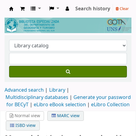
Search history
Clear
Biblioteca de Geografía y Turismo
Advanced search
Library
Multidisciplinary databases
|
Generate your password
for BECyT
|
eLibro eBook selection
|
eLibro Collection
Normal view
MARC view
ISBD view