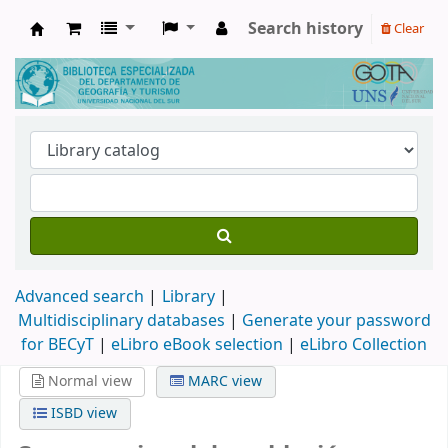
Search history
Clear
Biblioteca de Geografía y Turismo
Advanced search
Library
Multidisciplinary databases
|
Generate your password
for BECyT
|
eLibro eBook selection
|
eLibro Collection
Normal view
MARC view
ISBD view