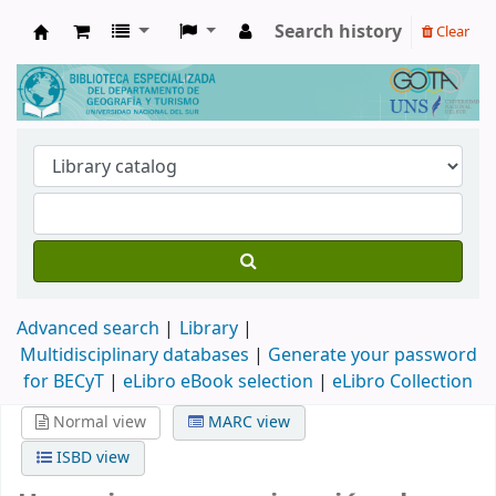
Search history
Clear
Biblioteca de Geografía y Turismo
Advanced search
Library
Multidisciplinary databases
|
Generate your password
for BECyT
|
eLibro eBook selection
|
eLibro Collection
Normal view
MARC view
ISBD view