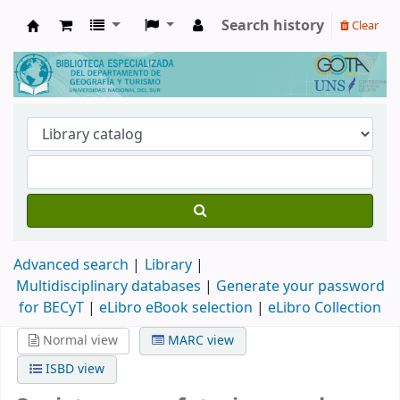
Search history
Clear
Biblioteca de Geografía y Turismo
Advanced search
Library
Multidisciplinary databases
|
Generate your password
for BECyT
|
eLibro eBook selection
|
eLibro Collection
Normal view
MARC view
ISBD view