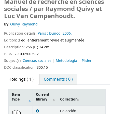
Manuel de recherche en sciences
sociales /
par Raymond Quivy et
Luc Van Campenhoudt.
By:
Quivy, Raymond
Publication details:
Paris :
Dunod,
2006.
Edition:
3 ed. entièrement revue et augmentée
Description:
256 p. ; 24 cm
ISBN:
2-10-050039-2
Subject(s):
Ciencias sociales
Metodología
Plider
DDC classification:
300.15
Holdings
( 1 )
Comments ( 0 )
Item
Current
type
library
Collection
Holdings
Colección