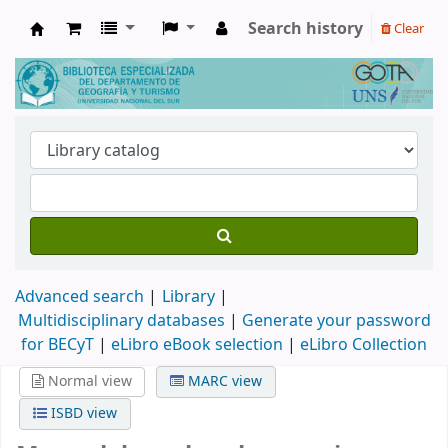
Search history
Clear
Biblioteca de Geografía y Turismo
Advanced search
Library
Multidisciplinary databases
|
Generate your password
for BECyT
|
eLibro eBook selection
|
eLibro Collection
Normal view
MARC view
ISBD view