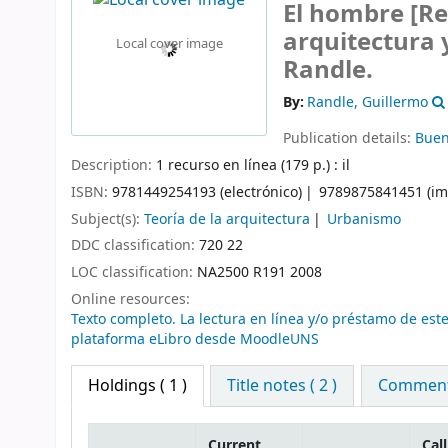
El hombre
[Re
arquitectura 
Local cover image
Randle.
By:
Randle, Guillermo
Publication details:
Buen
Description:
1 recurso en línea (179 p.) : il
ISBN:
9781449254193 (electrónico)
9789875841451 (im
Subject(s):
Teoría de la arquitectura
Urbanismo
DDC classification:
720 22
LOC classification:
NA2500 R191 2008
Online resources:
Texto completo. La lectura en línea y/o préstamo de este
plataforma eLibro desde MoodleUNS
Holdings
( 1 )
Title notes ( 2 )
Comments
Current
Call