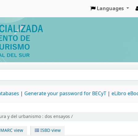
Languages
databases
|
Generate your password for BECyT
|
eLibro eBo
ura y del urbanismo : dos ensayos /
MARC view
ISBD view