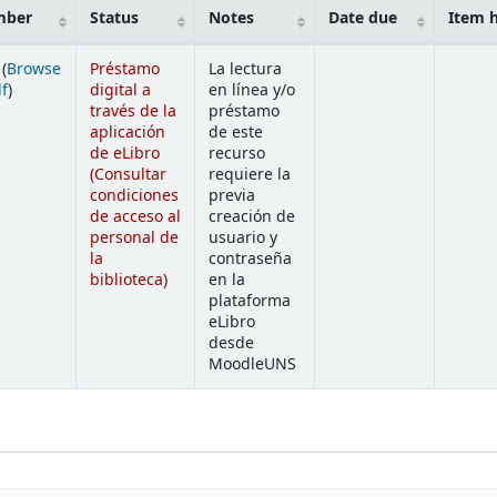
mber
Status
Notes
Date due
Item 
(
Browse
Préstamo
La lectura
(Opens below)
lf
)
digital a
en línea y/o
través de la
préstamo
aplicación
de este
de eLibro
recurso
(Consultar
requiere la
condiciones
previa
de acceso al
creación de
personal de
usuario y
la
contraseña
biblioteca)
en la
plataforma
eLibro
desde
MoodleUNS