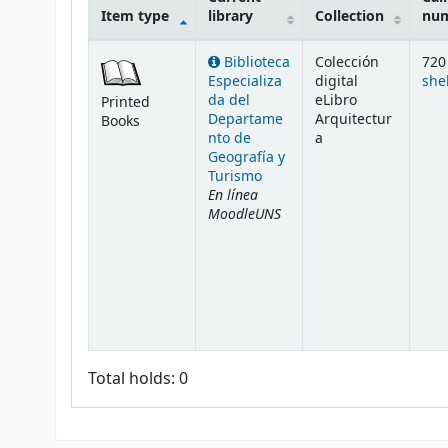
Item type
library
Collection
nu
Holdings
Biblioteca
Colección
720 
Especializa
digital
she
da del
eLibro
Printed
Departame
Arquitectur
Books
nto de
a
Geografía y
Turismo
En línea
MoodleUNS
Total holds: 0