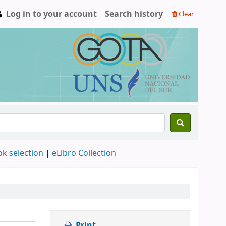
Log in to your account
Search history
Clear
ok selection
|
eLibro Collection
Print