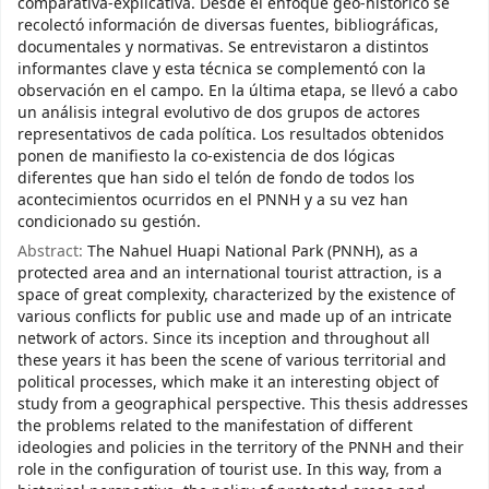
comparativa-explicativa. Desde el enfoque geo-histórico se
recolectó información de diversas fuentes, bibliográficas,
documentales y normativas. Se entrevistaron a distintos
informantes clave y esta técnica se complementó con la
observación en el campo. En la última etapa, se llevó a cabo
un análisis integral evolutivo de dos grupos de actores
representativos de cada política. Los resultados obtenidos
ponen de manifiesto la co-existencia de dos lógicas
diferentes que han sido el telón de fondo de todos los
acontecimientos ocurridos en el PNNH y a su vez han
condicionado su gestión.
Abstract:
The Nahuel Huapi National Park (PNNH), as a
protected area and an international tourist attraction, is a
space of great complexity, characterized by the existence of
various conflicts for public use and made up of an intricate
network of actors. Since its inception and throughout all
these years it has been the scene of various territorial and
political processes, which make it an interesting object of
study from a geographical perspective. This thesis addresses
the problems related to the manifestation of different
ideologies and policies in the territory of the PNNH and their
role in the configuration of tourist use. In this way, from a