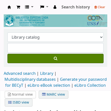
Search history
Clear
Biblioteca de Geografía y Turismo
Advanced search
Library
Multidisciplinary databases
|
Generate your password
for BECyT
|
eLibro eBook selection
|
eLibro Collection
Normal view
MARC view
ISBD view