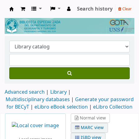
Search history
Clear
Biblioteca de Geografía y Turismo
Advanced search
Library
Multidisciplinary databases
|
Generate your password
for BECyT
|
eLibro eBook selection
|
eLibro Collection
Normal view
MARC view
ISBD view