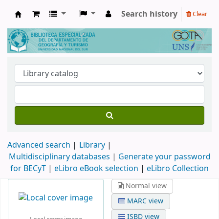
Search history
Clear
Biblioteca de Geografía y Turismo
Advanced search
Library
Multidisciplinary databases
|
Generate your password
for BECyT
|
eLibro eBook selection
|
eLibro Collection
Normal view
MARC view
ISBD view