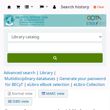
Search history
Clear
Biblioteca de Geografía y Turismo
Advanced search
Library
Multidisciplinary databases
|
Generate your password
for BECyT
|
eLibro eBook selection
|
eLibro Collection
Normal view
MARC view
ISBD view