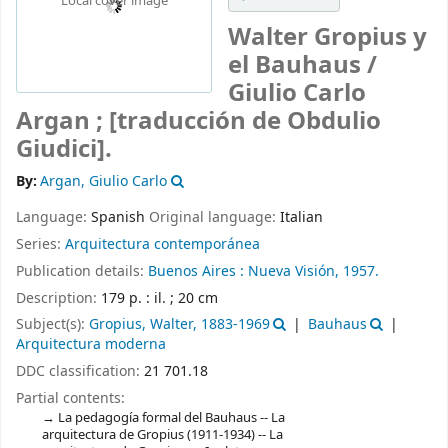
Local cover image
Walter Gropius y
el Bauhaus /
Giulio Carlo
Argan ; [traducción de Obdulio
Giudici].
By:
Argan, Giulio Carlo
Language:
Spanish
Original language:
Italian
Series:
Arquitectura contemporánea
Publication details:
Buenos Aires :
Nueva Visión,
1957.
Description:
179 p. : il. ; 20 cm
Subject(s):
Gropius, Walter, 1883-1969
Bauhaus
Arquitectura moderna
DDC classification:
21 701.18
Partial contents:
La pedagogía formal del Bauhaus -- La
arquitectura de Gropius (1911-1934) -- La