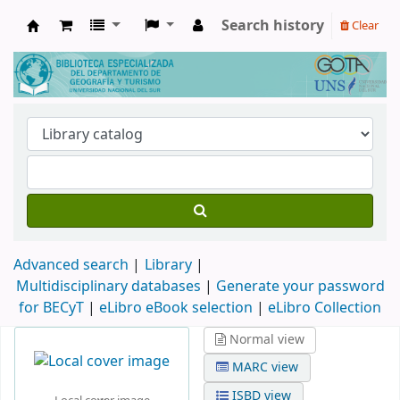
Search history
Clear
Biblioteca de Geografía y Turismo
Advanced search
Library
Multidisciplinary databases
|
Generate your password
for BECyT
|
eLibro eBook selection
|
eLibro Collection
Normal view
MARC view
ISBD view