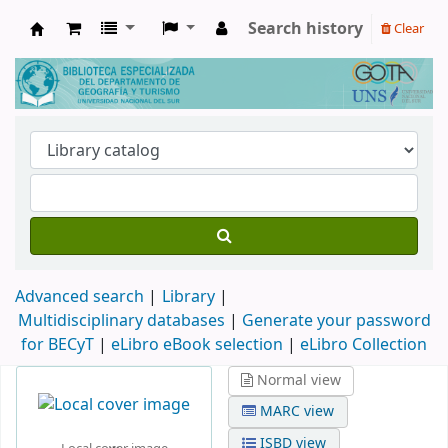
Search history
Clear
Biblioteca de Geografía y Turismo
Advanced search
Library
Multidisciplinary databases
|
Generate your password
for BECyT
|
eLibro eBook selection
|
eLibro Collection
Normal view
MARC view
ISBD view