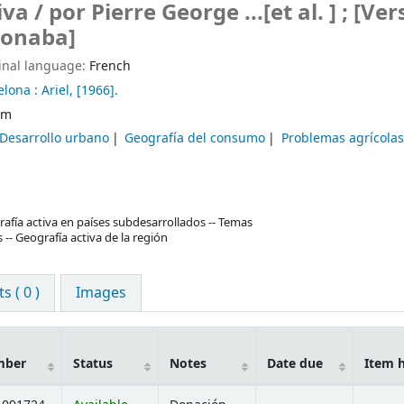
iva /
por Pierre George ...[et al. ] ; [Ve
donaba]
inal language:
French
elona :
Ariel,
[1966].
cm
Desarrollo urbano
Geografía del consumo
Problemas agrícolas
afía activa en países subdesarrollados -- Temas
 -- Geografía activa de la región
 ( 0 )
Images
mber
Status
Notes
Date due
Item 