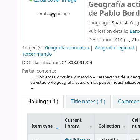
Geografía act
de Pablo Bor
Local cover image
Language:
Spanish
Orig
Publication details:
Barc
Description:
414 p. ; 21 
Subject(s):
Geografía económica
Geografía regional
Tercer mundo
DDC classification:
21 338.091724
Partial contents:
Problemas, doctrina y método -- Perspectivas de la geogr
de estudio de geografía activa en los países industrializados
Holdings
( 1 )
Title notes ( 1 )
Comments
Current
Call
Item type
library
Collection
nu
Holdings