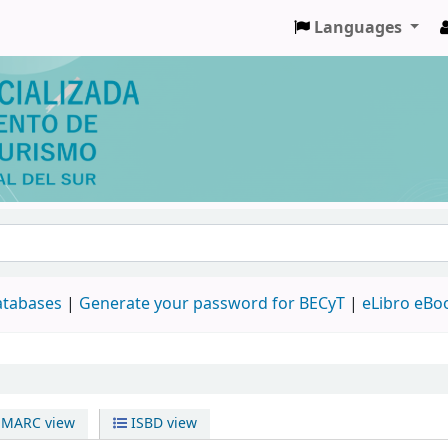
Languages
databases
|
Generate your password for BECyT
|
eLibro eBo
MARC view
ISBD view