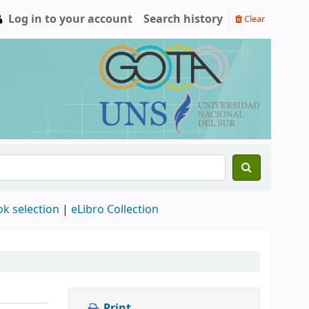
Log in to your account
Search history
Clear
ok selection
|
eLibro Collection
Print