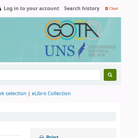
Log in to your account
Search history
Clear
ok selection
|
eLibro Collection
Print