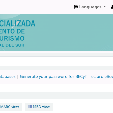
Languages
databases
|
Generate your password for BECyT
|
eLibro eBo
MARC view
ISBD view