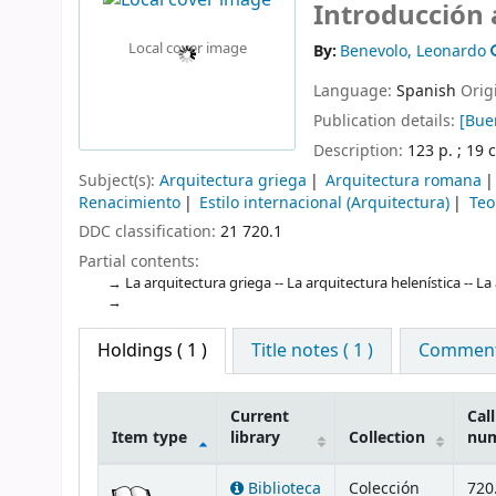
Introducción 
Local cover image
By:
Benevolo, Leonardo
Language:
Spanish
Orig
Publication details:
[Bue
Description:
123 p. ; 19 
Subject(s):
Arquitectura griega
Arquitectura romana
Renacimiento
Estilo internacional (Arquitectura)
Teo
DDC classification:
21 720.1
Partial contents:
La arquitectura griega -- La arquitectura helenística -- L
Holdings
( 1 )
Title notes ( 1 )
Comments
Current
Call
Item type
library
Collection
nu
Holdings
Biblioteca
Colección
720