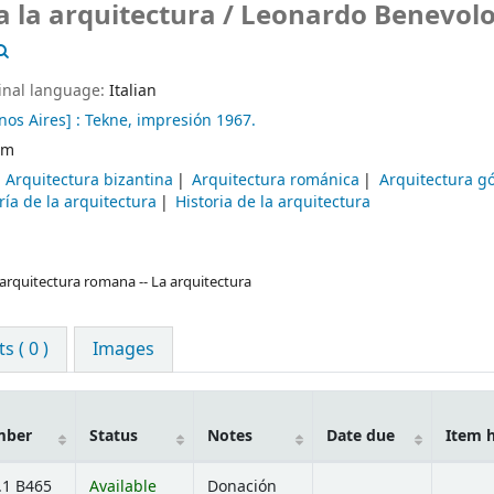
a la arquitectura /
Leonardo Benevolo
inal language:
Italian
nos Aires] :
Tekne,
impresión 1967.
cm
Arquitectura bizantina
Arquitectura románica
Arquitectura gó
ría de la arquitectura
Historia de la arquitectura
a arquitectura romana -- La arquitectura
 ( 0 )
Images
mber
Status
Notes
Date due
Item 
.1 B465
Available
Donación