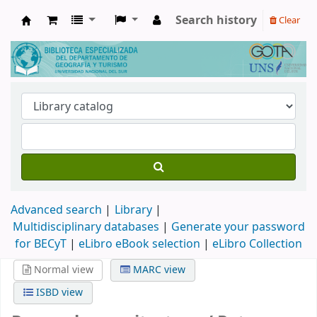
Search history
Clear
Biblioteca de Geografía y Turismo
Advanced search
Library
Multidisciplinary databases
|
Generate your password
for BECyT
|
eLibro eBook selection
|
eLibro Collection
Normal view
MARC view
ISBD view