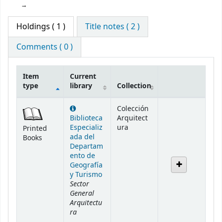
Holdings
( 1 )
Title notes ( 2 )
Comments ( 0 )
Item
Current
type
library
Collection
Holdings
Colección
Biblioteca
Arquitect
Especializ
ura
Printed
ada del
Books
Departam
ento de
Geografía
y Turismo
Sector
General
Arquitectu
ra