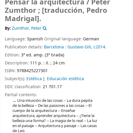
Pensar la arquitectura /
Peter
Zumthor ; [traducción, Pedro
Madrigal].
By:
Zumthor, Peter
Language:
Spanish
Original language:
German
Publication details:
Barcelona : Gustavo Gili,
c2014.
Edition:
3ª ed. amp. (3ª tirada)
Description:
111 p. : il. ; 24 cm
ISBN:
9788425227301
Subject(s):
Estética
Educación estética
DDC classification:
21 701.17
Partial contents:
Una intuición de las cosas -- La dura pepita
de la belleza -- De las pasiones a las cosas -- El
cuerpo de la arquitectura -- Enseñar
arquitectura, aprender arquitectura -- ¿Tiene la
belleza una forma? -- La magia de lo real -- La luz
en el paisaje -- Arquitectura y paisaje -- Las casas
de Leis