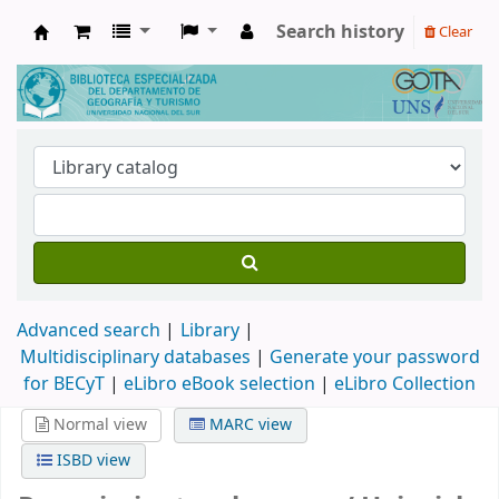
Search history
Clear
Biblioteca de Geografía y Turismo
Advanced search
Library
Multidisciplinary databases
|
Generate your password
for BECyT
|
eLibro eBook selection
|
eLibro Collection
Normal view
MARC view
ISBD view