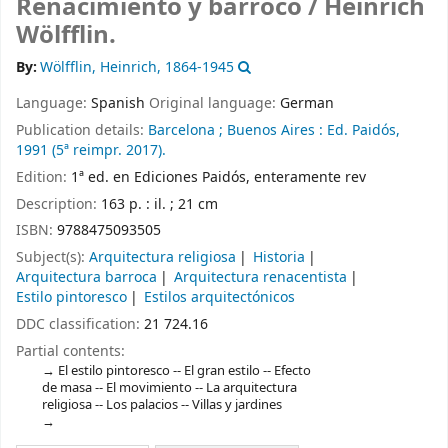
Renacimiento y barroco /
Heinrich
Wölfflin.
By:
Wölfflin, Heinrich
, 1864-1945
Language:
Spanish
Original language:
German
Publication details:
Barcelona ; Buenos Aires :
Ed. Paidós,
1991 (5ª reimpr. 2017).
Edition:
1ª ed. en Ediciones Paidós, enteramente rev
Description:
163 p. : il. ; 21 cm
ISBN:
9788475093505
Subject(s):
Arquitectura religiosa
Historia
Arquitectura barroca
Arquitectura renacentista
Estilo pintoresco
Estilos arquitectónicos
DDC classification:
21 724.16
Partial contents:
El estilo pintoresco -- El gran estilo -- Efecto
de masa -- El movimiento -- La arquitectura
religiosa -- Los palacios -- Villas y jardines