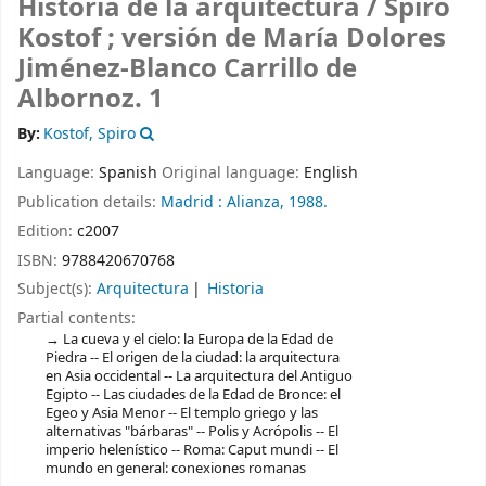
Historia de la arquitectura /
Spiro
Kostof ; versión de María Dolores
Jiménez-Blanco Carrillo de
Albornoz.
1
By:
Kostof, Spiro
Language:
Spanish
Original language:
English
Publication details:
Madrid :
Alianza,
1988.
Edition:
c2007
ISBN:
9788420670768
Subject(s):
Arquitectura
Historia
Partial contents:
La cueva y el cielo: la Europa de la Edad de
Piedra -- El origen de la ciudad: la arquitectura
en Asia occidental -- La arquitectura del Antiguo
Egipto -- Las ciudades de la Edad de Bronce: el
Egeo y Asia Menor -- El templo griego y las
alternativas "bárbaras" -- Polis y Acrópolis -- El
imperio helenístico -- Roma: Caput mundi -- El
mundo en general: conexiones romanas