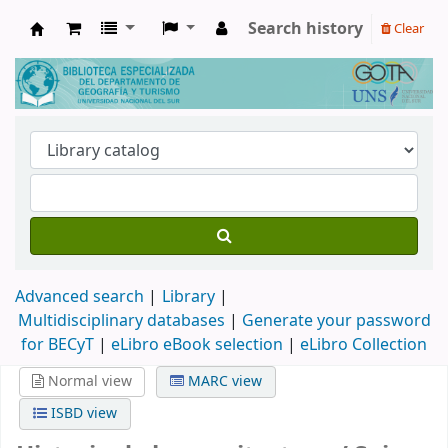
Search history
Clear
Biblioteca de Geografía y Turismo
Advanced search
Library
Multidisciplinary databases
|
Generate your password
for BECyT
|
eLibro eBook selection
|
eLibro Collection
Normal view
MARC view
ISBD view