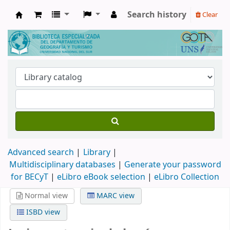
Search history
Clear
Biblioteca de Geografía y Turismo
Advanced search
Library
Multidisciplinary databases
|
Generate your password
for BECyT
|
eLibro eBook selection
|
eLibro Collection
Normal view
MARC view
ISBD view