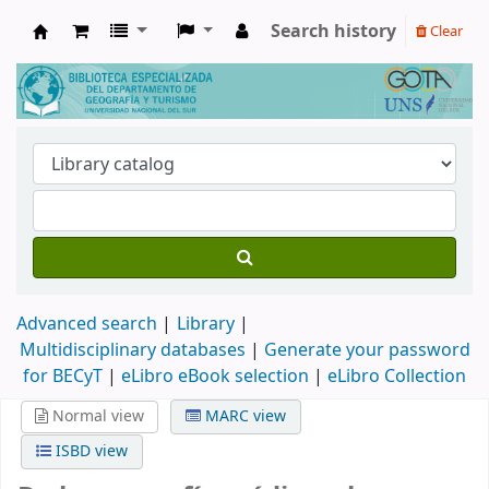
Search history
Clear
Biblioteca de Geografía y Turismo
Advanced search
Library
Multidisciplinary databases
|
Generate your password
for BECyT
|
eLibro eBook selection
|
eLibro Collection
Normal view
MARC view
ISBD view